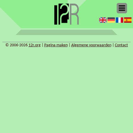
© 2006-2026
12r.org
|
Pagina maken
|
Algemene voorwaarden
|
Contact